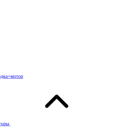
одка+мотор
торы